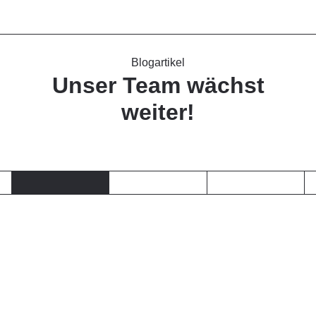
Blogartikel
Unser Team wächst
weiter!
September 2024
Auch in diesem Jahr hat sich unser Team stark vergrößert,
was uns mit Stolz und Freude erfüllt.