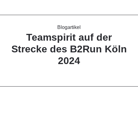
Blogartikel
Teamspirit auf der
Strecke des B2Run Köln
2024
September 2024
Wir haben mit 10 begeisterten Teilnehmern (ca. 50% des
Büros) beim B2Run in Köln teilgenommen und haben uns
gemeinsam dem Herzklopfen vor dem Start und der