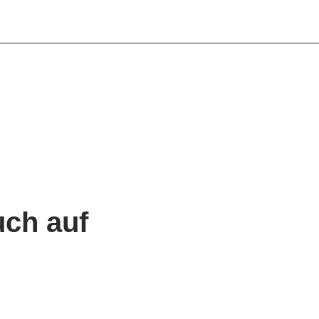
Leistungen
BIM
Referenzen
Team
uch auf